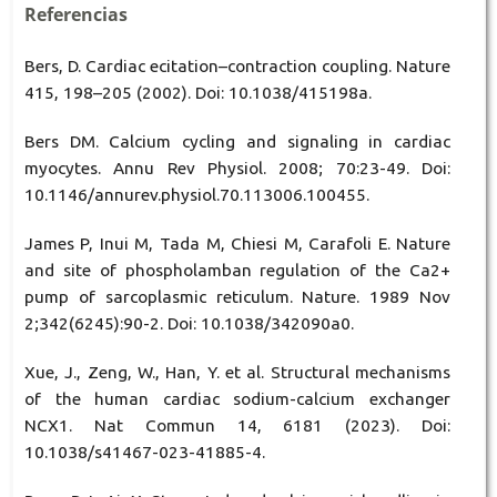
Referencias
Bers, D. Cardiac ecitation–contraction coupling. Nature
415, 198–205 (2002). Doi: 10.1038/415198a.
Bers DM. Calcium cycling and signaling in cardiac
myocytes. Annu Rev Physiol. 2008; 70:23-49. Doi:
10.1146/annurev.physiol.70.113006.100455.
James P, Inui M, Tada M, Chiesi M, Carafoli E. Nature
and site of phospholamban regulation of the Ca2+
pump of sarcoplasmic reticulum. Nature. 1989 Nov
2;342(6245):90-2. Doi: 10.1038/342090a0.
Xue, J., Zeng, W., Han, Y. et al. Structural mechanisms
of the human cardiac sodium-calcium exchanger
NCX1. Nat Commun 14, 6181 (2023). Doi:
10.1038/s41467-023-41885-4.