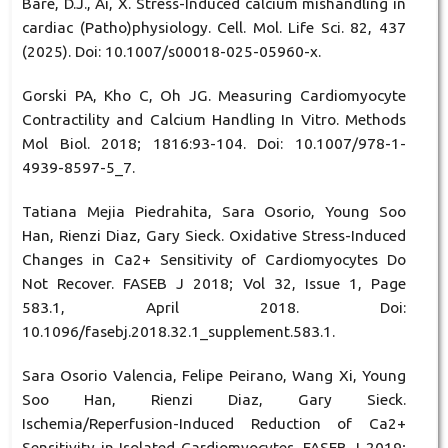
Bare, D.J., Ai, X. Stress-Induced calcium mishandling in
cardiac (Patho)physiology. Cell. Mol. Life Sci. 82, 437
(2025). Doi: 10.1007/s00018-025-05960-x.
Gorski PA, Kho C, Oh JG. Measuring Cardiomyocyte
Contractility and Calcium Handling In Vitro. Methods
Mol Biol. 2018; 1816:93-104. Doi: 10.1007/978-1-
4939-8597-5_7.
Tatiana Mejia Piedrahita, Sara Osorio, Young Soo
Han, Rienzi Diaz, Gary Sieck. Oxidative Stress-Induced
Changes in Ca2+ Sensitivity of Cardiomyocytes Do
Not Recover. FASEB J 2018; Vol 32, Issue 1, Page
583.1, April 2018. Doi:
10.1096/fasebj.2018.32.1_supplement.583.1.
Sara Osorio Valencia, Felipe Peirano, Wang Xi, Young
Soo Han, Rienzi Diaz, Gary Sieck.
Ischemia/Reperfusion-Induced Reduction of Ca2+
Sensitivity in Isolated Cardiomyocytes. FASEB J 2019;