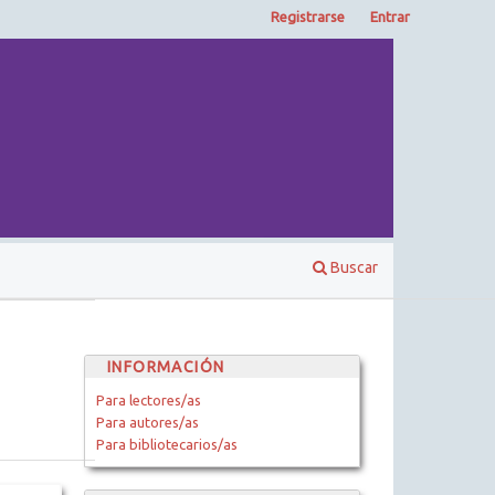
Registrarse
Entrar
Buscar
INFORMACIÓN
Para lectores/as
Para autores/as
Para bibliotecarios/as