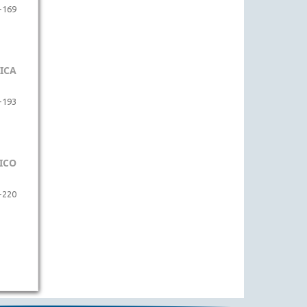
-169
ICA
-193
ICO
-220