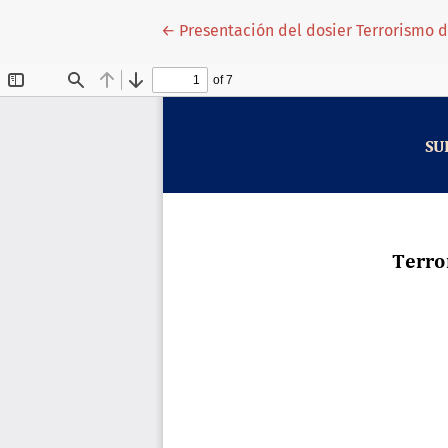
Volver a los detalles del artículo
←
Presentación del dosier Terrorismo 