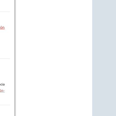
ión
cia
ón-