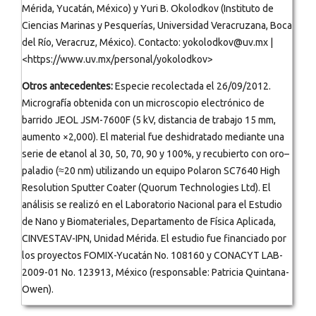
Mérida, Yucatán, México) y Yuri B. Okolodkov (Instituto de
Ciencias Marinas y Pesquerías, Universidad Veracruzana, Boca
del Río, Veracruz, México). Contacto: yokolodkov@uv.mx |
<https://www.uv.mx/personal/yokolodkov>
Otros antecedentes:
Especie recolectada el 26/09/2012.
Micrografía obtenida con un microscopio electrónico de
barrido JEOL JSM-7600F (5 kV, distancia de trabajo 15 mm,
aumento ×2,000). El material fue deshidratado mediante una
serie de etanol al 30, 50, 70, 90 y 100%, y recubierto con oro–
paladio (≈20 nm) utilizando un equipo Polaron SC7640 High
Resolution Sputter Coater (Quorum Technologies Ltd). El
análisis se realizó en el Laboratorio Nacional para el Estudio
de Nano y Biomateriales, Departamento de Física Aplicada,
CINVESTAV-IPN, Unidad Mérida. El estudio fue financiado por
los proyectos FOMIX-Yucatán No. 108160 y CONACYT LAB-
2009-01 No. 123913, México (responsable: Patricia Quintana-
Owen).