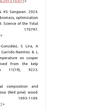
re.2013.10.071
>
& KS Sangwan. 2024.
 biomass, optimization
t. Science of the Total
 170797.
7
>
González, S Lira, A
E Garrido-Ramírez & L
temperature on cooper
rived from the kelp
ces 11(19), 9223.
al composition and
inosa (Red pine) wood.
 1093-1109.
-1
>