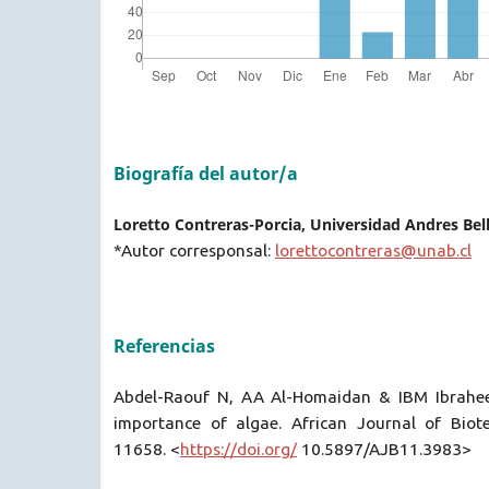
Biografía del autor/a
Loretto Contreras-Porcia, Universidad Andres Bel
*Autor corresponsal:
lorettocontreras@unab.cl
Referencias
Abdel-Raouf N, AA Al-Homaidan & IBM Ibraheem
importance of algae. African Journal of Biot
11658. <
https://doi.org/
10.5897/AJB11.3983>