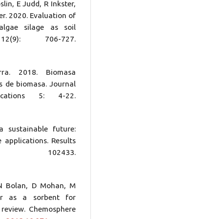
in, E Judd, R Inkster,
. 2020. Evaluation of
lgae silage as soil
(9): 706-727.
rra. 2018. Biomasa
sis de biomasa. Journal
cations 5: 4-22.
 sustainable future:
 applications. Results
, 102433.
N Bolan, D Mohan, M
r as a sorbent for
 review. Chemosphere