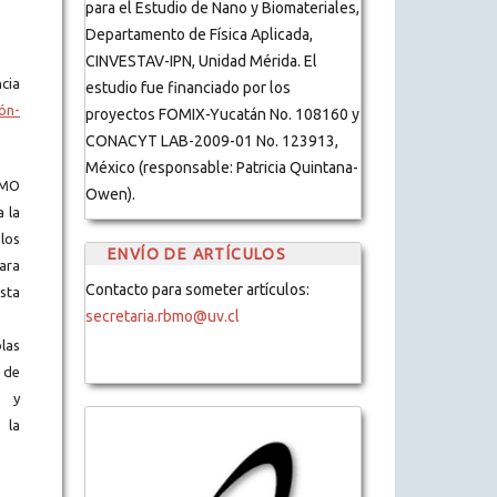
para el Estudio de Nano y Biomateriales,
Departamento de Física Aplicada,
CINVESTAV-IPN, Unidad Mérida. El
cia
estudio fue financiado por los
ón-
proyectos FOMIX-Yucatán No. 108160 y
CONACYT LAB-2009-01 No. 123913,
México (responsable: Patricia Quintana-
BMO
Owen).
a la
los
ENVÍO DE ARTÍCULOS
ara
Contacto para someter artículos:
ista
secretaria.rbmo@uv.cl
blas
 de
s y
 la