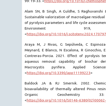
99: 19-33. <
https://doi.org/10.1016/j.chemosphe
Alam SN, B Singh, A Guldhe, S Raghuvanshi 
Sustainable valorization of macroalgae residual
of pyrolysis parameters and life cycle assessmen
Environment 919,
<
https://doi.org/10.1016/j.scitotenv.2024.17079
Araya M, J Rivas, G Sepúlveda, C Espinoza-
Meynard, E Blanco, N Escalona, R Ginocchio, 
Contreras-Porcia. 2021. Effect of pyrolysis 
aqueous removal capability of biochar de
Macrocystis pyrifera. Applied Scien
<
https://doi.org/10.3390/app11199223
>
Baldock JA & RJ Smernik. 2002. Chemic
bioavailability of thermally altered Pinus res
Organic Geochemistry 33:
<
https://doi.org/10.1016/S0146-6380(02)00062