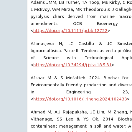
Adams JMM, LB Turner, TA Toop, ME Kirby, C Rosl
L McEvoy, WM Mirza, MK Theodorou & J Gallagher
pyrolysis chars derived from marine macroa
amendments. GCB Bioenergy 12
<
https://doi.org/10.1111/gcbb.12722
>
Afanasjeva N, LC Castillo & JC Siniste
lignocelulósica. Parte II. Tendencias en la piróli
of Science with Technological Appli
<
https://doi.org/10.34294/j.jsta.18.5.31
>
Afshar M & S Mofatteh. 2024. Biochar for a
Environmentally friendly production and diverse
in Engineering 23
<
https://doi.org/10.1016/j.rineng.2024.102433
>
Ahmad M, AU Rajapaksha, JE Lim, M Zhang, 
Vithanage, SS Lee & YS Ok. 2014. Biocha
contaminant management in soil and water: A