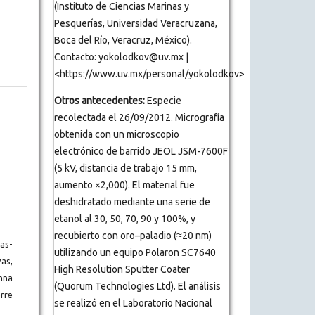
(Instituto de Ciencias Marinas y
Pesquerías, Universidad Veracruzana,
Boca del Río, Veracruz, México).
Contacto: yokolodkov@uv.mx |
<https://www.uv.mx/personal/yokolodkov>
Otros antecedentes:
Especie
recolectada el 26/09/2012. Micrografía
obtenida con un microscopio
electrónico de barrido JEOL JSM-7600F
(5 kV, distancia de trabajo 15 mm,
aumento ×2,000). El material fue
deshidratado mediante una serie de
etanol al 30, 50, 70, 90 y 100%, y
recubierto con oro–paladio (≈20 nm)
as-
utilizando un equipo Polaron SC7640
vas,
High Resolution Sputter Coater
nna
(Quorum Technologies Ltd). El análisis
rre
se realizó en el Laboratorio Nacional