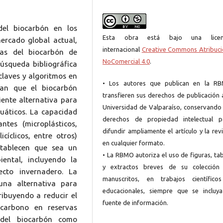
del biocarbón en los
Esta obra está bajo una licen
mercado global actual,
internacional
Creative Commons Atribuci
cas del biocarbón de
NoComercial 4.0
.
úsqueda bibliográfica
claves y algoritmos en
• Los autores que publican en la R
can que el biocarbón
transfieren sus derechos de publicación 
ente alternativa para
Universidad de Valparaíso, conservando 
cuáticos. La capacidad
derechos de propiedad intelectual p
tes (microplásticos,
difundir ampliamente el artículo y la rev
cíclicos, entre otros)
en cualquier formato.
stablecen que sea un
• La RBMO autoriza el uso de figuras, ta
ental, incluyendo la
y extractos breves de su colección
cto invernadero. La
manuscritos, en trabajos científico
una alternativa para
educacionales, siempre que se incluya
ribuyendo a reducir el
fuente de información.
 carbono en reservas
 del biocarbón como