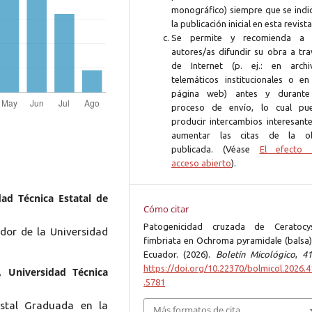
monográfico) siempre que se indi
la publicación inicial en esta revista
Se permite y recomienda a 
autores/as difundir su obra a tra
de Internet (p. ej.: en archi
telemáticos institucionales o en
página web) antes y durante
proceso de envío, lo cual pu
producir intercambios interesante
aumentar las citas de la o
publicada. (Véase
El efecto 
acceso abierto
).
dad Técnica Estatal de
Cómo citar
Patogenicidad cruzada de Ceratocys
dor de la Universidad
fimbriata en Ochroma pyramidale (balsa)
Ecuador. (2026).
Boletín Micológico
,
41
https://doi.org/10.22370/bolmicol.2026.4
 Universidad Técnica
.5781
stal Graduada en la
Más formatos de cita