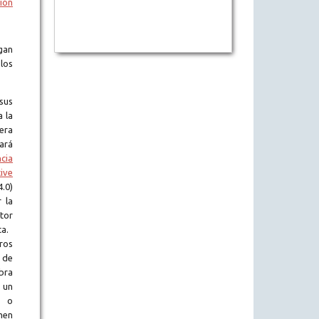
ión
gan
los
sus
a la
era
tará
ncia
ive
.0)
 la
tor
ta.
ros
 de
obra
 un
l o
en