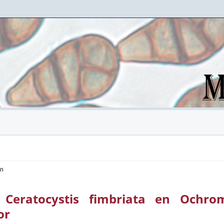
ón
 Ceratocystis fimbriata en Ochro
or