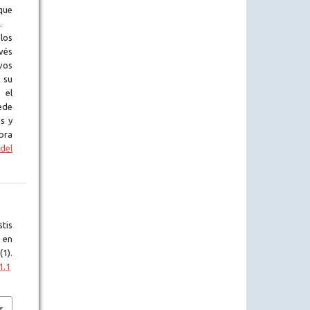
que
.
los
vés
vos
 su
 el
ede
s y
bra
del
tis
 en
(1).
1.1