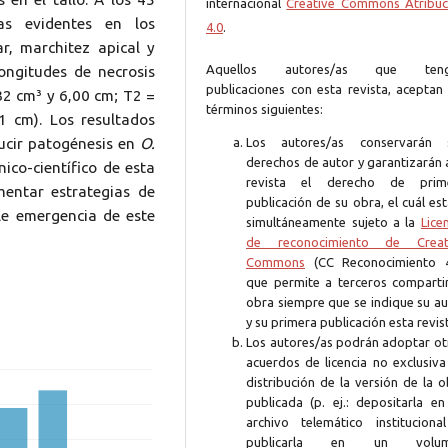
internacional
Creative Commons Atribuc
mas evidentes en los
4.0
.
ar, marchitez apical y
Aquellos autores/as que ten
longitudes de necrosis
publicaciones con esta revista, aceptan 
,32 cm³ y 6,00 cm; T2 =
términos siguientes:
1 cm). Los resultados
Los autores/as conservarán 
ucir patogénesis en
O.
derechos de autor y garantizarán 
nico-científico de esta
revista el derecho de prim
mentar estrategias de
publicación de su obra, el cuál es
le emergencia de este
simultáneamente sujeto a la
Lice
de reconocimiento de Creat
Commons
(CC Reconocimiento 4
que permite a terceros compartir
obra siempre que se indique su au
y su primera publicación esta revis
Los autores/as podrán adoptar ot
acuerdos de licencia no exclusiva
distribución de la versión de la 
publicada (p. ej.: depositarla en
archivo telemático instituciona
publicarla en un volum