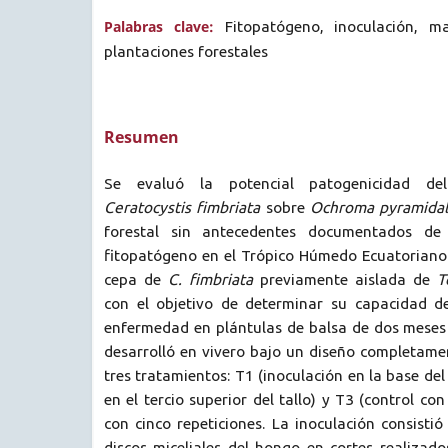
Palabras clave:
Fitopatógeno, inoculación, ma
plantaciones forestales
Resumen
Se evaluó la potencial patogenicidad de
Ceratocystis fimbriata
sobre
Ochroma pyramida
forestal sin antecedentes documentados de 
fitopatógeno en el Trópico Húmedo Ecuatoriano
cepa de
C. fimbriata
previamente aislada de
T
con el objetivo de determinar su capacidad d
enfermedad en plántulas de balsa de dos meses 
desarrolló en vivero bajo un diseño completame
tres tratamientos: T1 (inoculación en la base del 
en el tercio superior del tallo) y T3 (control c
con cinco repeticiones. La inoculación consistió
discos miceliales del hongo en cortes realizados