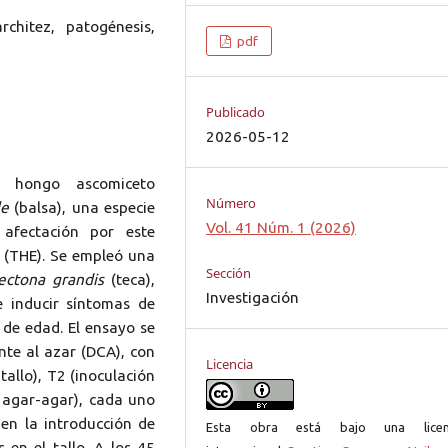
rchitez, patogénesis,
pdf
Publicado
2026-05-12
l hongo ascomiceto
Número
le
(balsa), una especie
Vol. 41 Núm. 1 (2026)
afectación por este
 (THE). Se empleó una
Sección
ectona grandis
(teca),
Investigación
e inducir síntomas de
de edad. El ensayo se
nte al azar (DCA), con
Licencia
tallo), T2 (inoculación
on agar-agar), cada uno
 en la introducción de
Esta obra está bajo una licen
 en el tallo. A los 45