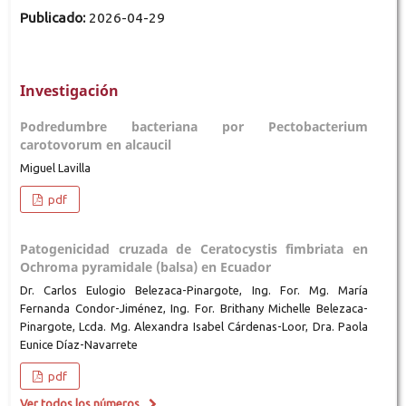
Publicado:
2026-04-29
Investigación
Podredumbre bacteriana por Pectobacterium
carotovorum en alcaucil
Miguel Lavilla
pdf
Patogenicidad cruzada de Ceratocystis fimbriata en
Ochroma pyramidale (balsa) en Ecuador
Dr. Carlos Eulogio Belezaca-Pinargote, Ing. For. Mg. María
Fernanda Condor-Jiménez, Ing. For. Brithany Michelle Belezaca-
Pinargote, Lcda. Mg. Alexandra Isabel Cárdenas-Loor, Dra. Paola
Eunice Díaz-Navarrete
pdf
Ver todos los números