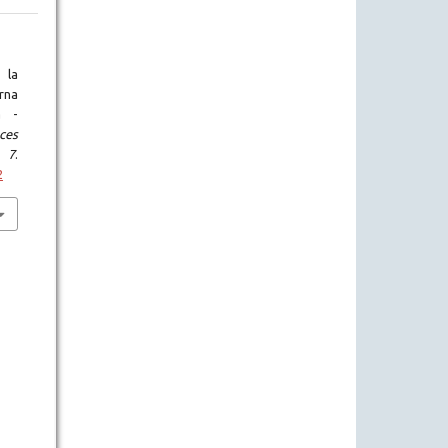
 la
rna
a -
ces
,
7
.
2