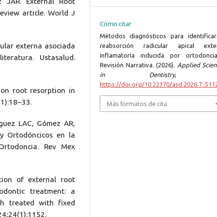
 JAR. External Root
eview article. World J
Cómo citar
Métodos diagnósticos para identificar
cular externa asociada
reabsorción radicular apical exte
inflamatoria inducida por ortodonci
iteratura. Ustasalud.
Revisión Narrativa. (2026).
Applied Scien
in Dentistry
https://doi.org/10.22370/asd.2026.7..511
 on root resorption in
(1):18–33.
Más formatos de cita
íguez LAC, Gómez AR,
 y Ortodóncicos en la
 Ortodoncia. Rev Mex
ion of external root
odontic treatment: a
th treated with fixed
24;24(1):1152.