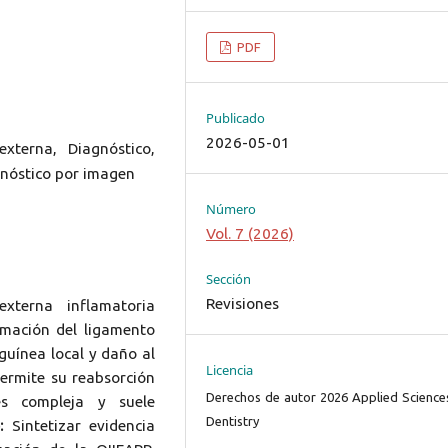
PDF
Publicado
2026-05-01
externa, Diagnóstico,
gnóstico por imagen
Número
Vol. 7 (2026)
Sección
Revisiones
externa inflamatoria
amación del ligamento
nguínea local y daño al
Licencia
permite su reabsorción
Derechos de autor 2026 Applied Sciences
es compleja y suele
Dentistry
:
Sintetizar evidencia