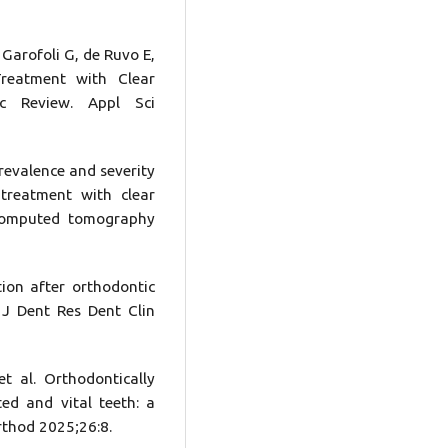
 Garofoli G, de Ruvo E,
Treatment with Clear
ic Review. Appl Sci
Prevalence and severity
 treatment with clear
 computed tomography
tion after orthodontic
. J Dent Res Dent Clin
t al. Orthodontically
ted and vital teeth: a
thod 2025;26:8.