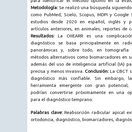
para identificar el método óptimo en la eval
Metodología:
Se realizó una búsqueda siguiend
como PubMed, Scielo, Scopus, MDPI y Google S
estudios desde 2020 en español, inglés y p
artículos anteriores, en animales, reportes de c
Resultados:
La OIIEARR es una complicación
diagnóstico se basa principalmente en radiog
panorámicas y, sobre todo, en tomografía 
métodos alternativos como biomarcadores en sal
además del uso de inteligencia artificial (IA) 
precisa y menos invasiva.
Conclusión:
La CBCT si
diagnóstico más confiable. Sin embargo, l
herramienta emergente con gran potencial, 
podrían convertirse próximamente en una op
para el diagnóstico temprano.
Palabras clave:
Reabsorción radicular apical ex
ortodoncia, diagnóstico, biomarcadores, diagnós