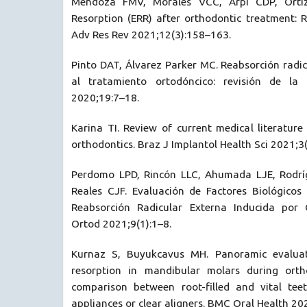
Mendoza FMV, Morales VCC, Arpi CDP, Ortiz
Resorption (ERR) after orthodontic treatment: R
Adv Res Rev 2021;12(3):158–163.
Pinto DAT, Álvarez Parker MC. Reabsorción radi
al tratamiento ortodóncico: revisión de la l
2020;19:7–18.
Karina TI. Review of current medical literature
orthodontics. Braz J Implantol Health Sci 2021;3
Perdomo LPD, Rincón LLC, Ahumada LJE, Rodr
Reales CJF. Evaluación de Factores Biológicos
Reabsorción Radicular Externa Inducida por
Ortod 2021;9(1):1–8.
Kurnaz S, Buyukcavus MH. Panoramic evaluat
resorption in mandibular molars during orth
comparison between root-filled and vital tee
appliances or clear aligners. BMC Oral Health 20