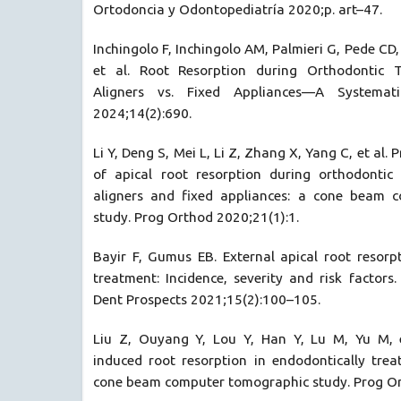
Ortodoncia y Odontopediatría 2020;p. art–47.
Inchingolo F, Inchingolo AM, Palmieri G, Pede CD,
et al. Root Resorption during Orthodontic 
Aligners vs. Fixed Appliances—A Systemat
2024;14(2):690.
Li Y, Deng S, Mei L, Li Z, Zhang X, Yang C, et al. 
of apical root resorption during orthodontic
aligners and fixed appliances: a cone beam
study. Prog Orthod 2020;21(1):1.
Bayir F, Gumus EB. External apical root resorp
treatment: Incidence, severity and risk factors
Dent Prospects 2021;15(2):100–105.
Liu Z, Ouyang Y, Lou Y, Han Y, Lu M, Yu M, e
induced root resorption in endodontically trea
cone beam computer tomographic study. Prog Or