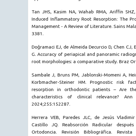
Tan JHS, Kasim NA, Wahab RMA, Ariffin SHZ, 
Induced Inflammatory Root Resorption: The Pro
Management - A Review of Literature. Sains Mal
3381.
Doğramaci EJ, de Almeida Decurcio D, Chen CJ, Es
G. Accuracy of periapical and panoramic radiog
root morphologies: a comparative study. Braz Or
Sambale J, Bruns PM, Jablonski-Momeni A, Hei
Korbmacher-Steiner HM. Prognostic risk fac
resorption in orthodontic patients – Are th
characteristics of clinical relevance? 
2024;255:152287.
Herrera VEB, Paredes JLC, de Jesús Vladimi
Castillo JQ. Reabsorción Radicular después
Ortodoncia. Revisión Bibliográfica. Revist