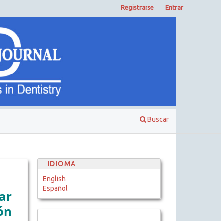
Registrarse
Entrar
Buscar
IDIOMA
English
Español
ar
ón