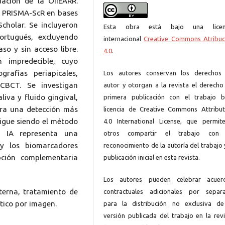
uación de la OIIEARR.
o PRISMA-ScR en bases
cholar. Se incluyeron
Esta obra está bajo una licen
ortugués, excluyendo
internacional
Creative Commons Atribuc
aso y sin acceso libre.
4.0
.
 impredecible, cuyo
rafías periapicales,
Los autores conservan los derechos
CBCT. Se investigan
autor y otorgan a la revista el derecho
iva y fluido gingival,
primera publicación con el trabajo b
para una detección más
licencia de Creative Commons Attribut
gue siendo el método
4.0 International License, que permit
a IA representa una
otros compartir el trabajo con
y los biomarcadores
reconocimiento de la autoría del trabajo 
ción complementaria
publicación inicial en esta revista.
Los autores pueden celebrar acuer
terna, tratamiento de
contractuales adicionales por separ
tico por imagen.
para la distribución no exclusiva de
versión publicada del trabajo en la revi