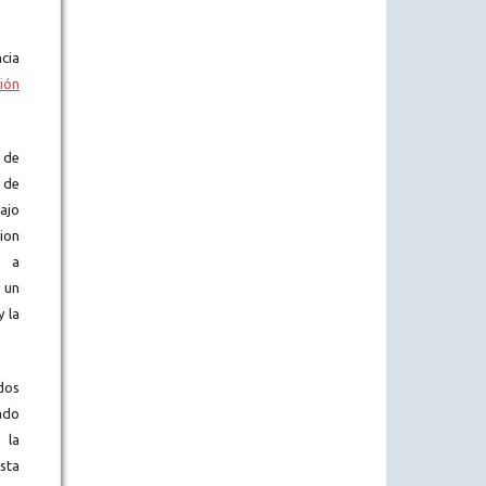
cia
ión
 de
 de
ajo
ion
e a
 un
y la
dos
ado
 la
sta