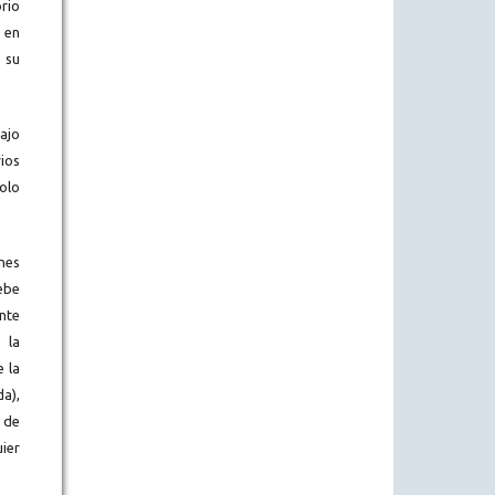
rio
o en
 su
bajo
ios
olo
ones
ebe
nte
 la
 la
da),
 de
ier