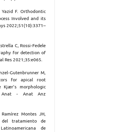
Yazid F. Orthodontic
cess Involved and its
ays 2022;51(10):3371–
trella C, Rossi-Fedele
raphy for detection of
al Res 2021;35:e065.
nzel-Gutenbrunner M,
tors for apical root
e Kjær’s morphologic
Ann Anat - Anat Anz
r Ramírez Montes JH,
 del tratamiento de
a Latinoamericana de