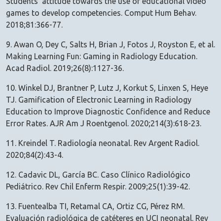
Students' attitude towards the use of educational video
games to develop competencies. Comput Hum Behav.
2018;81:366-77.
9. Awan O, Dey C, Salts H, Brian J, Fotos J, Royston E, et al.
Making Learning Fun: Gaming in Radiology Education.
Acad Radiol. 2019;26(8):1127-36.
10. Winkel DJ, Brantner P, Lutz J, Korkut S, Linxen S, Heye
TJ. Gamification of Electronic Learning in Radiology
Education to Improve Diagnostic Confidence and Reduce
Error Rates. AJR Am J Roentgenol. 2020;214(3):618-23.
11. Kreindel T. Radiología neonatal. Rev Argent Radiol.
2020;84(2):43-4.
12. Cadavic DL, García BC. Caso Clínico Radiológico
Pediátrico. Rev Chil Enferm Respir. 2009;25(1):39-42.
13. Fuentealba TI, Retamal CA, Ortiz CG, Pérez RM.
Evaluación radiológica de catéteres en UCI neonatal. Rev