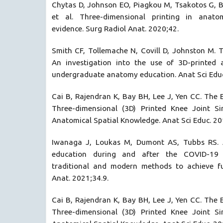
Chytas D, Johnson EO, Piagkou M, Tsakotos G, B
et al. Three-dimensional printing in anato
evidence. Surg Radiol Anat. 2020;42.
Smith CF, Tollemache N, Covill D, Johnston M. 
An investigation into the use of 3D-printed 
undergraduate anatomy education. Anat Sci Educ
Cai B, Rajendran K, Bay BH, Lee J, Yen CC. The E
Three-dimensional (3D) Printed Knee Joint Si
Anatomical Spatial Knowledge. Anat Sci Educ. 20
Iwanaga J, Loukas M, Dumont AS, Tubbs RS. 
education during and after the COVID-19 p
traditional and modern methods to achieve fu
Anat. 2021;34.9.
Cai B, Rajendran K, Bay BH, Lee J, Yen CC. The E
Three-dimensional (3D) Printed Knee Joint Si