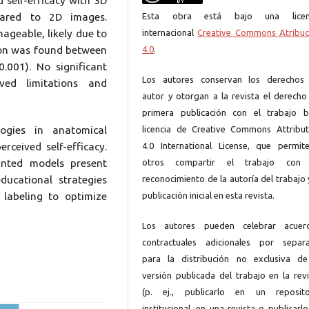
 self-efficacy with 3D
Esta obra está bajo una licen
pared to 2D images.
internacional
Creative Commons Atribuc
geable, likely due to
4.0
.
tion was found between
0.001). No significant
Los autores conservan los derechos
ved limitations and
autor y otorgan a la revista el derecho
primera publicación con el trabajo b
licencia de Creative Commons Attribut
ogies in anatomical
4.0 International License, que permit
rceived self-efficacy.
otros compartir el trabajo con
inted models present
reconocimiento de la autoría del trabajo 
ducational strategies
publicación inicial en esta revista.
 labeling to optimize
Los autores pueden celebrar acuer
contractuales adicionales por separ
para la distribución no exclusiva de
versión publicada del trabajo en la revi
(p. ej., publicarlo en un reposito
institucional, en una revista o publicarl