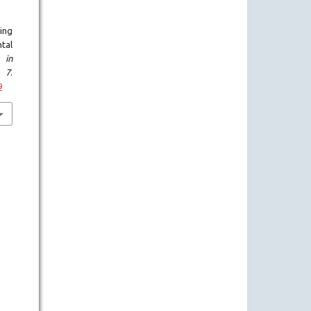
ing
tal
 in
,
7
.
9