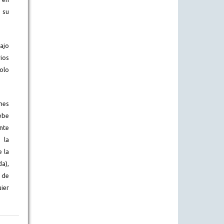
 su
bajo
ios
olo
ones
ebe
nte
 la
 la
da),
 de
ier