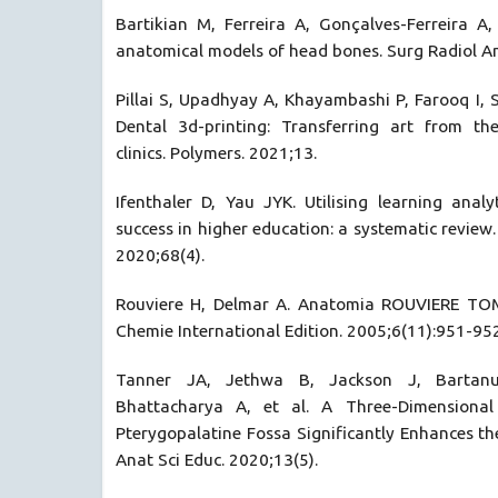
Bartikian M, Ferreira A, Gonçalves-Ferreira A,
anatomical models of head bones. Surg Radiol An
Pillai S, Upadhyay A, Khayambashi P, Farooq I, S
Dental 3d-printing: Transferring art from th
clinics. Polymers. 2021;13.
Ifenthaler D, Yau JYK. Utilising learning anal
success in higher education: a systematic review
2020;68(4).
Rouviere H, Delmar A. Anatomia ROUVIERE TO
Chemie International Edition. 2005;6(11):951-952
Tanner JA, Jethwa B, Jackson J, Bartan
Bhattacharya A, et al. A Three-Dimensional
Pterygopalatine Fossa Significantly Enhances th
Anat Sci Educ. 2020;13(5).