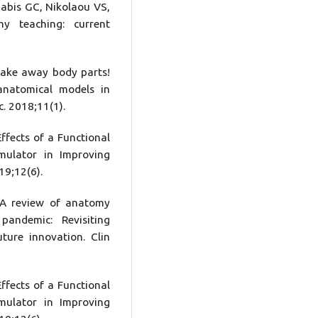
abis GC, Nikolaou VS,
my teaching: current
Take away body parts!
anatomical models in
. 2018;11(1).
ffects of a Functional
mulator in Improving
19;12(6).
A review of anatomy
andemic: Revisiting
ture innovation. Clin
ffects of a Functional
mulator in Improving