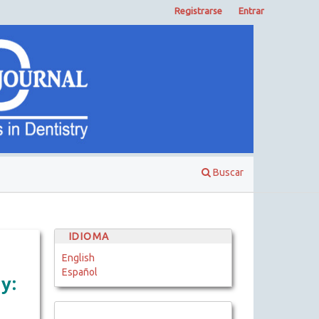
Registrarse
Entrar
Buscar
IDIOMA
English
Español
y: