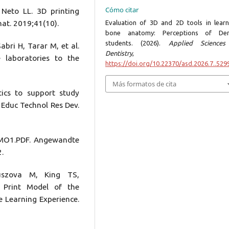
Cómo citar
 Neto LL. 3D printing
Evaluation of 3D and 2D tools in learn
at. 2019;41(10).
bone anatomy: Perceptions of Den
students. (2026).
Applied Sciences
abri H, Tarar M, et al.
Dentistry
e laboratories to the
https://doi.org/10.22370/asd.2026.7..529
Más formatos de cita
ytics to support study
. Educ Technol Res Dev.
MO1.PDF. Angewandte
.
uszova M, King TS,
 Print Model of the
e Learning Experience.