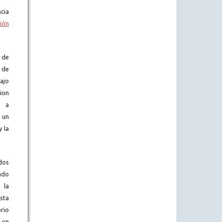
cia
ión
 de
 de
ajo
ion
e a
 un
y la
dos
ado
 la
sta
rio
o en