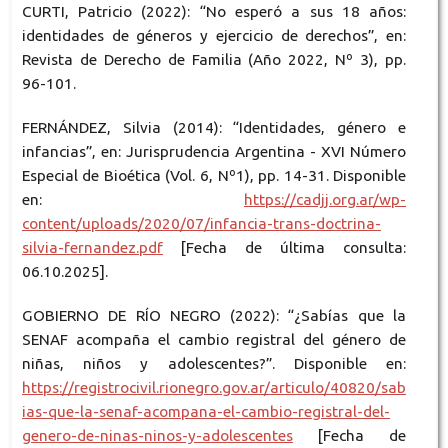
CURTI, Patricio (2022): “No esperó a sus 18 años:
identidades de géneros y ejercicio de derechos”, en:
Revista de Derecho de Familia (Año 2022, Nº 3), pp.
96-101.
FERNÁNDEZ, Silvia (2014): “Identidades, género e
infancias”, en: Jurisprudencia Argentina - XVI Número
Especial de Bioética (Vol. 6, Nº1), pp. 14-31. Disponible
en:
https://cadjj.org.ar/wp-
content/uploads/2020/07/infancia-trans-doctrina-
silvia-fernandez.pdf
[Fecha de última consulta:
06.10.2025].
GOBIERNO DE RÍO NEGRO (2022): “¿Sabías que la
SENAF acompaña el cambio registral del género de
niñas, niños y adolescentes?”. Disponible en:
https://registrocivil.rionegro.gov.ar/articulo/40820/sab
ias-que-la-senaf-acompana-el-cambio-registral-del-
genero-de-ninas-ninos-y-adolescentes
[Fecha de