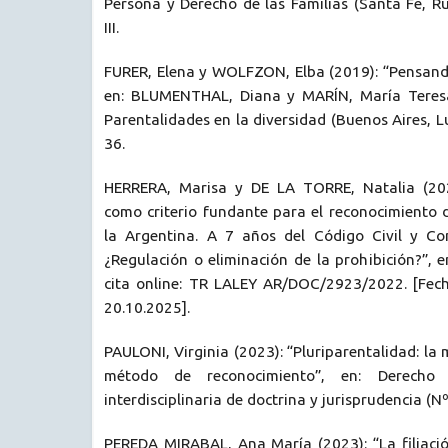
Persona y Derecho de las Familias (Santa Fe, R
III.
FURER, Elena y WOLFZON, Elba (2019): “Pensando
en: BLUMENTHAL, Diana y MARÍN, María Teresa 
Parentalidades en la diversidad (Buenos Aires, Lu
36.
HERRERA, Marisa y DE LA TORRE, Natalia (2022
como criterio fundante para el reconocimiento de
la Argentina. A 7 años del Código Civil y Co
¿Regulación o eliminación de la prohibición?”, 
cita online: TR LALEY AR/DOC/2923/2022. [Fech
20.10.2025].
PAULONI, Virginia (2023): “Pluriparentalidad: la
método de reconocimiento”, en: Derecho 
interdisciplinaria de doctrina y jurisprudencia (N
PEREDA MIRABAL, Ana María (2023): “La filiaci