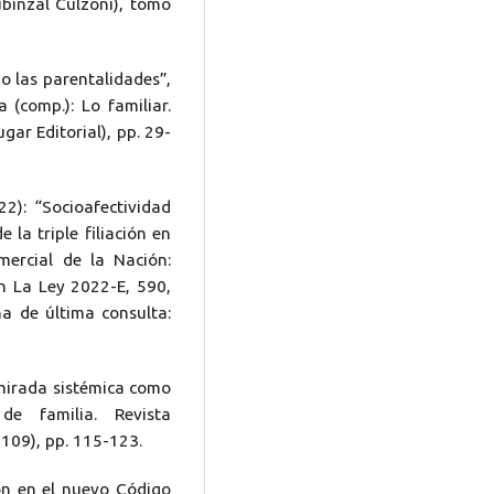
ubinzal Culzoni), tomo
 las parentalidades”,
(comp.): Lo familiar.
gar Editorial), pp. 29-
): “Socioafectividad
 la triple filiación en
mercial de la Nación:
en La Ley 2022-E, 590,
a de última consulta:
 mirada sistémica como
de familia. Revista
º109), pp. 115-123.
ón en el nuevo Código