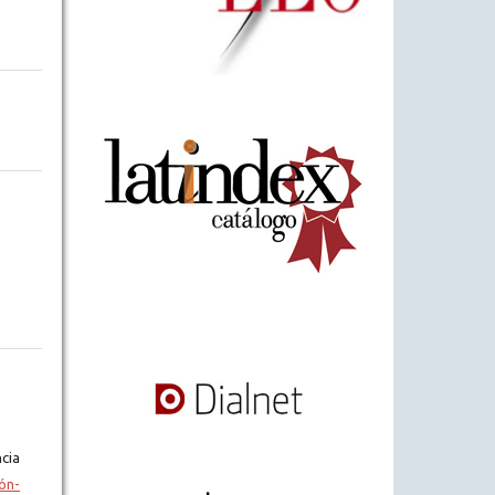
cia
ón-