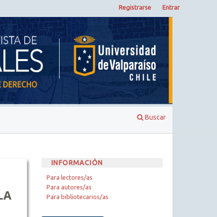
Registrarse
Entrar
Buscar
INFORMACIÓN
Para lectores/as
Para autores/as
LA
Para bibliotecarios/as