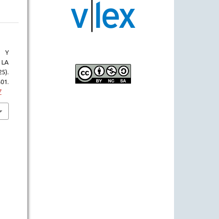
 Y
 LA
5).
01.
7