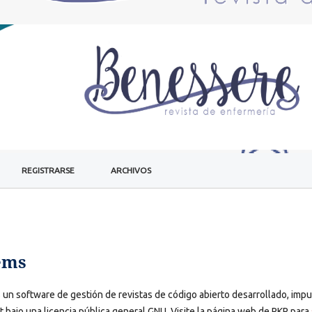
REGISTRARSE
ARCHIVOS
ems
s un software de gestión de revistas de código abierto desarrollado, imp
t bajo una licencia pública general GNU. Visite la página web de PKP para