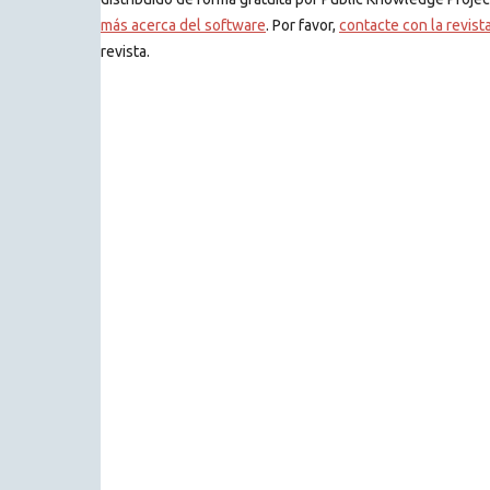
más acerca del software
. Por favor,
contacte con la revist
revista.