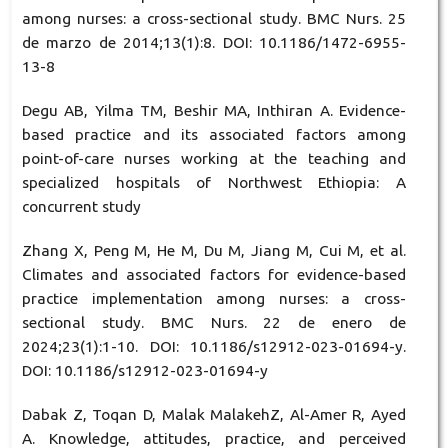
among nurses: a cross-sectional study. BMC Nurs. 25
de marzo de 2014;13(1):8. DOI: 10.1186/1472-6955-
13-8
Degu AB, Yilma TM, Beshir MA, Inthiran A. Evidence-
based practice and its associated factors among
point-of-care nurses working at the teaching and
specialized hospitals of Northwest Ethiopia: A
concurrent study
Zhang X, Peng M, He M, Du M, Jiang M, Cui M, et al.
Climates and associated factors for evidence-based
practice implementation among nurses: a cross-
sectional study. BMC Nurs. 22 de enero de
2024;23(1):1-10. DOI: 10.1186/s12912-023-01694-y.
DOI: 10.1186/s12912-023-01694-y
Dabak Z, Toqan D, Malak MalakehZ, Al-Amer R, Ayed
A. Knowledge, attitudes, practice, and perceived