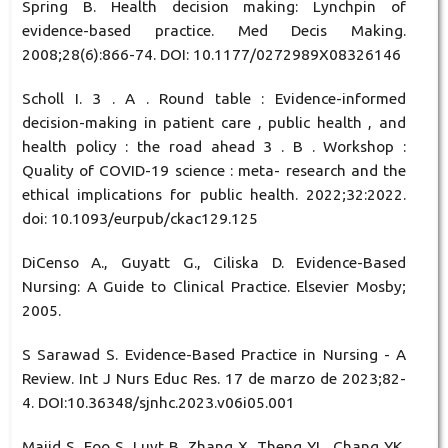
Spring B. Health decision making: Lynchpin of
evidence-based practice. Med Decis Making.
2008;28(6):866-74. DOI: 10.1177/0272989X08326146
Scholl I. 3 . A . Round table : Evidence-informed
decision-making in patient care , public health , and
health policy : the road ahead 3 . B . Workshop :
Quality of COVID-19 science : meta- research and the
ethical implications for public health. 2022;32:2022.
doi: 10.1093/eurpub/ckac129.125
DiCenso A., Guyatt G., Ciliska D. Evidence-Based
Nursing: A Guide to Clinical Practice. Elsevier Mosby;
2005.
S Sarawad S. Evidence-Based Practice in Nursing - A
Review. Int J Nurs Educ Res. 17 de marzo de 2023;82-
4. DOI:10.36348/sjnhc.2023.v06i05.001
Majid S, Foo S, Luyt B, Zhang X, Theng YL, Chang YK,