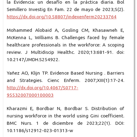
la Evidencia: un desafío en la práctica diaria. Bol
Semillero Investig En Fam. 22 de mayo de 2023;5(2).
https://dx.doi.org/10.58807/indexenferm20233764
Mohammed Alobaid A, Gosling CM, Khasawneh E,
McKenna L, Williams B. Challenges faced by female
healthcare professionals in the workforce: A scoping
review. J Multidiscip Healthc. 2020;13:681-91. doi:
10.2147/JMDH.S254922.
Yañez AO, Klijn TP. Evidence Based Nursing . Barriers
and Strategies. Cienc Enferm. 2007;XIII(1):17-24.
http://dx.doi.org/10.4067/S0717-
95532007000100003
Kharazmi E, Bordbar N, Bordbar S. Distribution of
nursing workforce in the world using Gini coefficient.
BMC Nurs. 1 de diciembre de 2023;22(1). DOI:
10.1186/s12912-023-01313-w