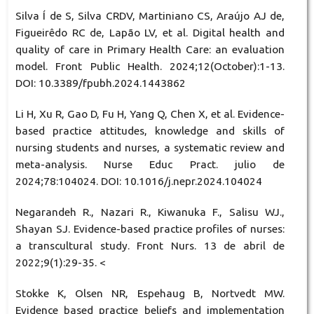
Silva Í de S, Silva CRDV, Martiniano CS, Araújo AJ de,
Figueirêdo RC de, Lapão LV, et al. Digital health and
quality of care in Primary Health Care: an evaluation
model. Front Public Health. 2024;12(October):1-13.
DOI: 10.3389/fpubh.2024.1443862
Li H, Xu R, Gao D, Fu H, Yang Q, Chen X, et al. Evidence-
based practice attitudes, knowledge and skills of
nursing students and nurses, a systematic review and
meta-analysis. Nurse Educ Pract. julio de
2024;78:104024. DOI: 10.1016/j.nepr.2024.104024
Negarandeh R., Nazari R., Kiwanuka F., Salisu WJ.,
Shayan SJ. Evidence-based practice profiles of nurses:
a transcultural study. Front Nurs. 13 de abril de
2022;9(1):29-35. <
Stokke K, Olsen NR, Espehaug B, Nortvedt MW.
Evidence based practice beliefs and implementation