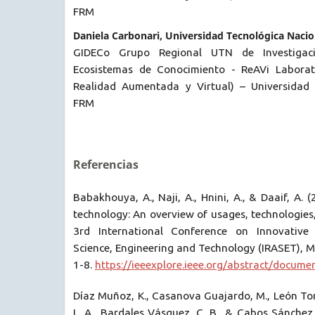
FRM
Daniela Carbonari, Universidad Tecnológica Naci
GIDECo Grupo Regional UTN de Investigac
Ecosistemas de Conocimiento - ReAVi Laborato
Realidad Aumentada y Virtual) – Universidad 
FRM
Referencias
Babakhouya, A., Naji, A., Hnini, A., & Daaif, A. (
technology: An overview of usages, technologies
3rd International Conference on Innovative
Science, Engineering and Technology (IRASET),
1-8.
https://ieeexplore.ieee.org/abstract/docum
Díaz Muñoz, K., Casanova Guajardo, M., León Torr
L. A., Bardales Vásquez, C. B., & Cabos Sánchez,