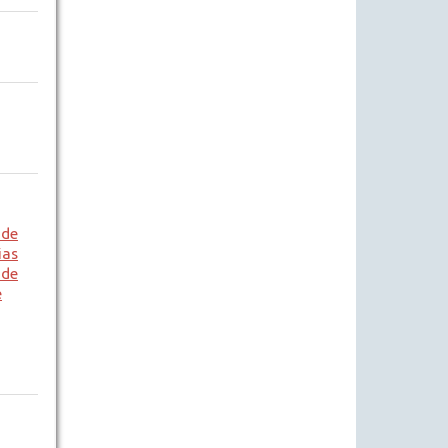
 de
as
 de
e