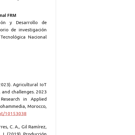
onal FRM
ión y Desarrollo de
rio de investigación
Tecnológica Nacional
2023). Agricultural IoT
, and challenges. 2023
 Research in Applied
 Mohammedia, Morocco,
ent/10153038
es, C. A., Gil Ramírez,
 J. (2019). Producción