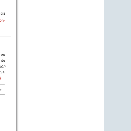
cia
ón-
reo
 de
ción
4.
9