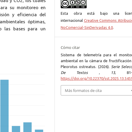
edad y CO2, los cuales
para su monitoreo en
Esta obra está bajo una licen
sión y eficiencia del
internacional
Creative Commons Atribuci
ambientales óptimas,
NoComercial-SinDerivadas 4.0
.
o las bases para un
Cómo citar
Sistema de telemetría para el monito
ambiental en la cámara de fructificación
Pleorotus ostreatus. (2026).
Serie Selec
De Textos
,
13
, 81-9
https://doi.org/10.22370/sst.2025.13.545
Más formatos de cita