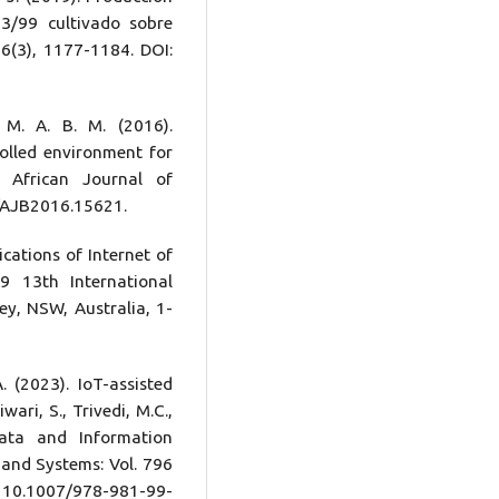
53/99 cultivado sobre
26(3), 1177-1184. DOI:
, M. A. B. M. (2016).
olled environment for
. African Journal of
7/AJB2016.15621.
lications of Internet of
 13th International
y, NSW, Australia, 1-
A. (2023). IoT-assisted
ari, S., Trivedi, M.C.,
Data and Information
 and Systems: Vol. 796
: 10.1007/978-981-99-