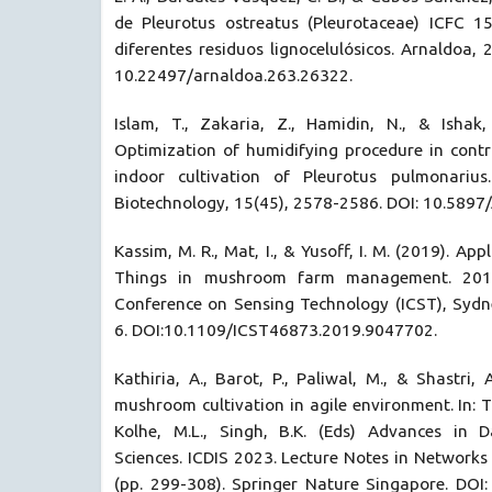
de Pleurotus ostreatus (Pleurotaceae) ICFC 1
diferentes residuos lignocelulósicos. Arnaldoa, 
10.22497/arnaldoa.263.26322.
Islam, T., Zakaria, Z., Hamidin, N., & Ishak
Optimization of humidifying procedure in contr
indoor cultivation of Pleurotus pulmonarius
Biotechnology, 15(45), 2578-2586. DOI: 10.589
Kassim, M. R., Mat, I., & Yusoff, I. M. (2019). App
Things in mushroom farm management. 2019
Conference on Sensing Technology (ICST), Sydne
6. DOI:10.1109/ICST46873.2019.9047702.
Kathiria, A., Barot, P., Paliwal, M., & Shastri, 
mushroom cultivation in agile environment. In: Tiw
Kolhe, M.L., Singh, B.K. (Eds) Advances in 
Sciences. ICDIS 2023. Lecture Notes in Networks
(pp. 299-308). Springer Nature Singapore. DOI