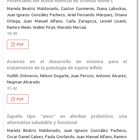
Potenciales del aceite esencial de Schinus Molle L
Mariela Beatriz Maldonado, Gaston Gusmerini, Diana Labuckas,
Juan Ignacio González Pacheco, Ariel Fernando Márquez, Oriana
Ortega, Juan Manuel Alfano, Carla Zaragoza, Leonel Lisanti,
Ramiro Meier, Walter Piran, Marcelo Mercaú
19-30
PDF
Avances en el desarrollo de sistema para el
tratamiento de la patología de espina bífida
Yudith Ontiveros, Nelson Dugarte, Juan Perozo, Antonio Alvarez,
Negman Alvarado
31-42
PDF
Zapallo tipo “anco” en almíbar prebiótico, una
alternativa saludable y funcional
Mariela Beatriz Maldonado, Juan Ignacio González Pacheco,
Oscar Daniel Galvez, Paula Giorlando, Juan Manuel Alfano, Ramiro