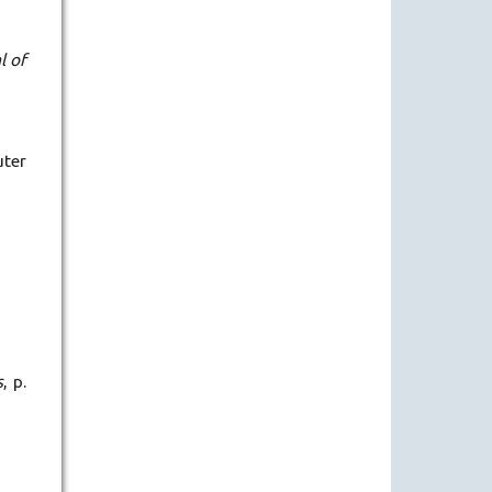
l of
uter
s
, p.