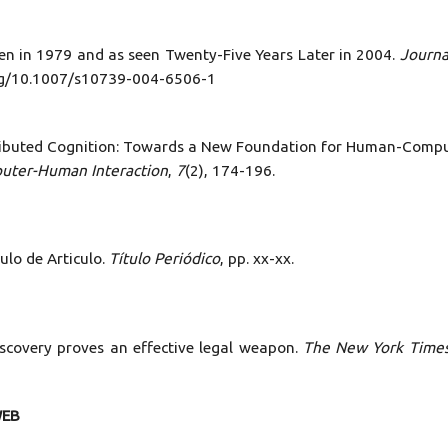
een in 1979 and as seen Twenty-Five Years Later in 2004.
Journa
.org/10.1007/s10739-004-6506-1
. Distributed Cognition: Towards a New Foundation for Human-Comp
uter-Human Interaction
,
7
(2), 174-196.
tulo de Articulo.
Título Periódico
, pp. xx-xx.
iscovery proves an effective legal weapon.
The New York Time
WEB