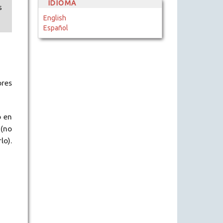
IDIOMA
s
English
Español
ores
o en
 (no
lo).