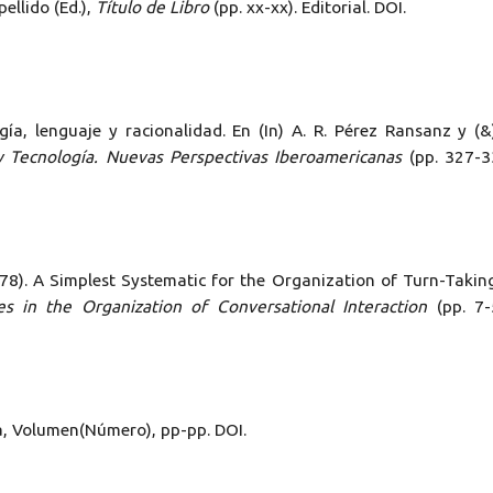
pellido (Ed.),
Título de Libro
(pp. xx-xx). Editorial. DOI.
ía, lenguaje y racionalidad. En (In) A. R. Pérez Ransanz y (&
y Tecnología. Nuevas Perspectivas Iberoamericanas
(pp. 327-3
(1978). A Simplest Systematic for the Organization of Turn-Takin
es in the Organization of Conversational Interaction
(pp. 7-
ta, Volumen(Número), pp-pp. DOI.