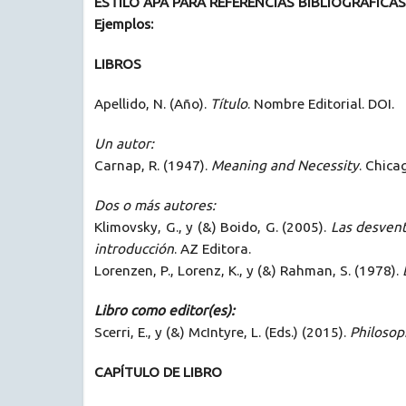
ESTILO APA PARA REFERENCIAS BIBLIOGRÁFICAS
Ejemplos:
LIBROS
Apellido, N. (Año).
Título
. Nombre Editorial. DOI.
Un autor:
Carnap, R. (1947).
Meaning and Necessity
. Chica
Dos o más autores:
Klimovsky, G., y (&) Boido, G. (2005).
Las desvent
introducción
. AZ Editora.
Lorenzen, P., Lorenz, K., y (&) Rahman, S. (1978).
Libro como editor(es):
Scerri, E., y (&) McIntyre, L. (Eds.) (2015).
Philosop
CAPÍTULO DE LIBRO