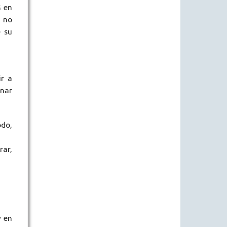
G en
e no
e su
ir a
onar
odo,
rar,
y en