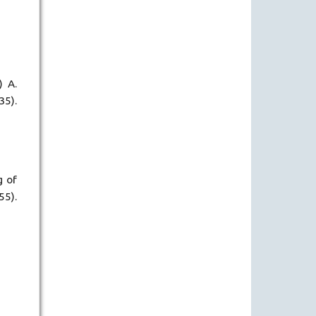
) A.
35).
g of
55).