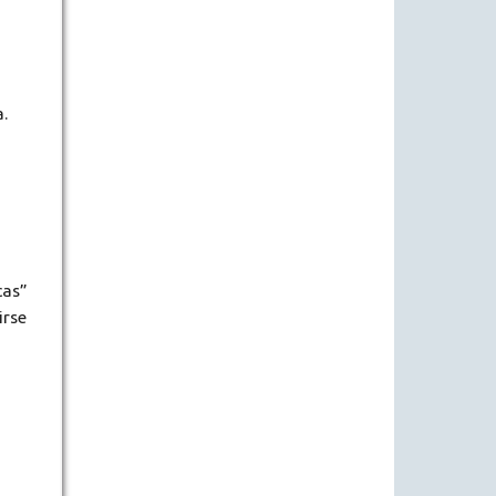
.
cas”
irse