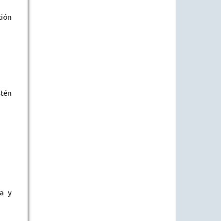
ción
stén
na y