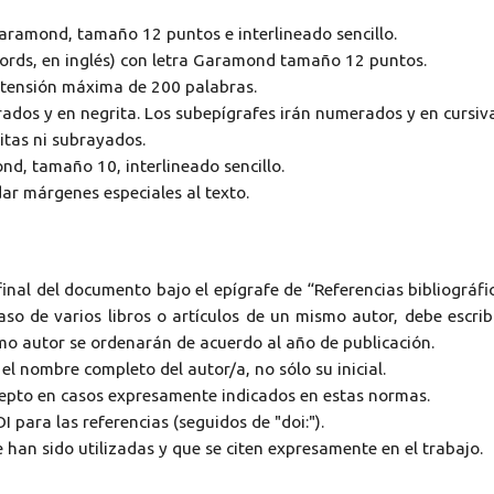
 Garamond, tamaño 12 puntos e interlineado sencillo.
ords, en inglés) con letra Garamond tamaño 12 puntos.
extensión máxima de 200 palabras.
rados y en negrita. Los subepígrafes irán numerados y en cursiva
ritas ni subrayados.
nd, tamaño 10, interlineado sencillo.
ar márgenes especiales al texto.
 final del documento bajo el epígrafe de “Referencias bibliográfi
aso de varios libros o artículos de un mismo autor, debe escrib
smo autor se ordenarán de acuerdo al año de publicación.
l nombre completo del autor/a, no sólo su inicial.
cepto en casos expresamente indicados en estas normas.
I para las referencias (seguidos de "doi:").
e han sido utilizadas y que se citen expresamente en el trabajo.