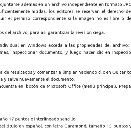
 adjuntarse además en un archivo independiente en formato JP
uficientemente nítidas, los editores se reservan el derecho d
ncluir el permiso correspondiente si la imagen no es libre o d
 del archivo, para así garantizar la revisión ciega.
ndividual en Windows acceda a las propiedades del archivo: 
mas, Inspeccionar documento, y luego hacer clic en Inspecci
ista de resultados y comenzar a limpiar haciendo clic en Quitar t
ana y salve nuevamente el documento.
cuentra en: botón de Microsoft Office (menú principal), Prepa
ño 17 puntos e interlineado sencillo.
del título en español, con letra Garamond, tamaño 15 puntos 