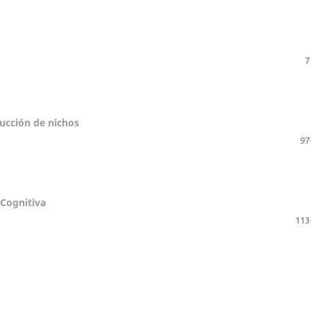
7
rucción de nichos
97
 Cognitiva
113