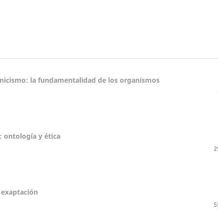
anicismo: la fundamentalidad de los organismos
a: ontología y ética
2
 exaptación
5